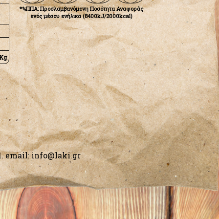
*%ΠΠΑ: Προσλαμβανόμενη Ποσότητα Αναφοράς
ενός μέσου ενήλικα (8400kJ/2000kcal)
Kg
1
. email:
info@laki.gr