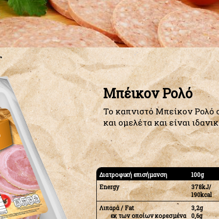
Μπέικον Ρολό
To καπνιστό Μπείκον Ρολό 
και ομελέτα και είναι ιδανικ
Διατροφική επισήμανση
100g
Energy
378kJ/
190kcal
Λιπαρά / Fat
3,2g
εκ των οποίων κορεσμένα
0,6g