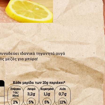
συνοδεύει ιδανικά τηγανητά αυγά
ός μεζές για μπύρα!
Κάθε μερίδα των 20g περιέχει*
Ενέργεια
Λιπαρά
Κορεσμένα
Αλάτι
76kJ
3,2g
1,1g
0,7g
18kcal
2%
5%
5%
12%