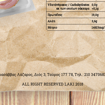
Υδατάνθρακες / Carbohydrates
0,0g
εκ των οποίων σάκχαρα
<0,1g
Πρωτεΐνες
19,0g
Αλάτι
3,6g
Nάτριο
14613mg/
ασάββας Λάζαρος, Διός 3, Ταύρος 177 78, Τηλ.:
210 347068
ALL RIGHT RESERVED LAKI 2018