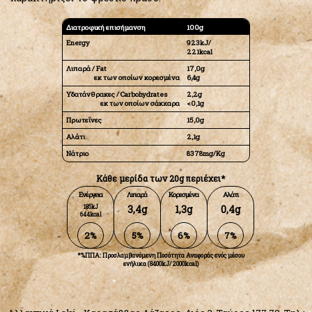
Διατροφική επισήμανση
100g
Energy
923kJ/
221kcal
Λιπαρά / Fat
17,0g
εκ των οποίων κορεσμένα
6,4g
Υδατάνθρακες / Carbohydrates
2,2g
εκ των οποίων σάκχαρα
<0,1g
Πρωτεΐνες
15,0g
Αλάτι
2,1g
Nάτριο
8378mg/Kg
Κάθε μερίδα των 20g περιέχει*
Ενέργεια
Λιπαρά
Κορεσμένα
Αλάτι
185kJ
3,4g
1,3g
0,4g
644kcal
2%
5%
6%
7%
*%ΠΠΑ: Προσλαμβανόμενη Ποσότητα Αναφοράς ενός μέσου
ενήλικα (8400kJ/2000kcal)