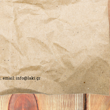
1
. email:
info@laki.gr