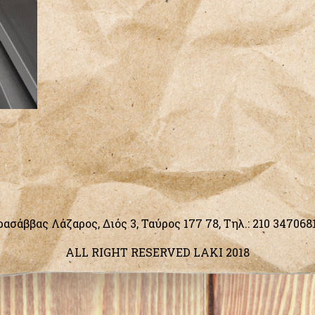
ασάββας Λάζαρος, Διός 3, Ταύρος 177 78, Τηλ.:
210 347068
ALL RIGHT RESERVED LAKI 2018