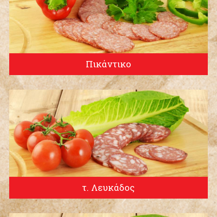
Πικάντικο
τ. Λευκάδος